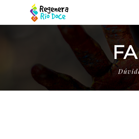
FA
Dúvida