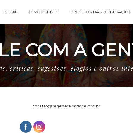
INICIAL
O MOVIMENTO
PROJETOS DA REGENERAÇÃO
LE COM A GEN
s, críticas, sugestões, elogios e outras int
contato@regenerariodoce.org.br