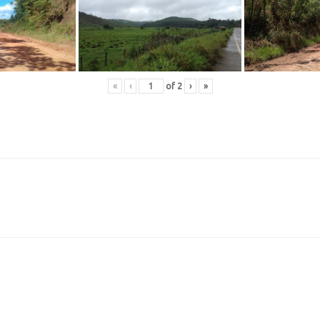
«
‹
of
2
›
»